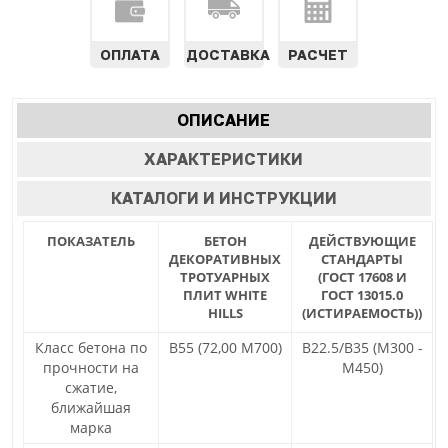
ОПЛАТА
ДОСТАВКА
РАСЧЕТ
Характеристики
ОПИСАНИЕ
(АКТИВНАЯ
табы
ВКЛАДКА)
ХАРАКТЕРИСТИКИ
КАТАЛОГИ И ИНСТРУКЦИИ
ПОКАЗАТЕЛЬ
БЕТОН
ДЕЙСТВУЮЩИЕ
ДЕКОРАТИВНЫХ
СТАНДАРТЫ
ТРОТУАРНЫХ
(ГОСТ 17608 И
ПЛИТ WHITE
ГОСТ 13015.0
HILLS
(ИСТИРАЕМОСТЬ))
Класс бетона по
В55 (72,00 М700)
В22.5/В35 (М300 -
прочности на
М450)
сжатие,
ближайшая
марка