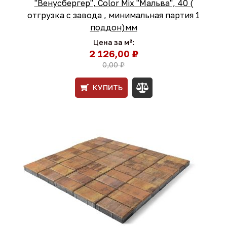
"Венусбергер", Color Mix "Мальва", 40 (
отгрузка с завода , минимальная партия 1
поддон)мм
Цена за м²:
2 126,00 ₽
0,00 ₽
КУПИТЬ