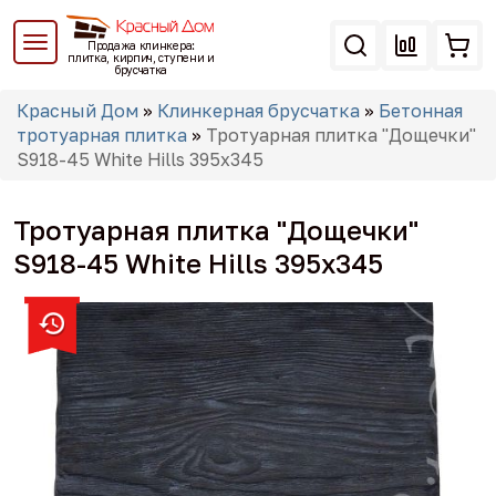
Перейти
к
Продажа клинкера:
основному
плитка, кирпич, ступени и
брусчатка
содержанию
Вы
Красный Дом
»
Клинкерная брусчатка
»
Бетонная
здесь
тротуарная плитка
»
Тротуарная плитка "Дощечки"
S918-45 White Hills 395х345
Тротуарная плитка "Дощечки"
S918-45 White Hills 395х345