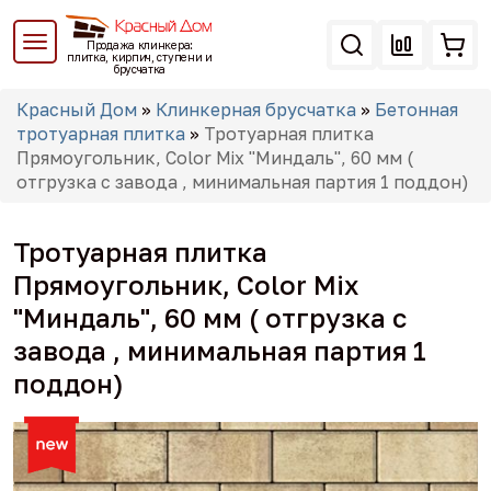
Перейти
к
Продажа клинкера:
основному
плитка, кирпич, ступени и
брусчатка
содержанию
Вы
Красный Дом
»
Клинкерная брусчатка
»
Бетонная
здесь
тротуарная плитка
»
Тротуарная плитка
Прямоугольник, Color Mix "Миндаль", 60 мм (
отгрузка с завода , минимальная партия 1 поддон)
Тротуарная плитка
Прямоугольник, Color Mix
"Миндаль", 60 мм ( отгрузка с
завода , минимальная партия 1
поддон)