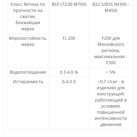
Класс бетона по
В55 (72,00 М700)
В22.5/В35 (М300 -
прочности на
М450)
сжатие,
ближайшая
марка
Морозостойкость,
F
200
F200 для
2
марка
Московского
региона,
максимальная -
F300
Водопоглощение
3.3-4.0 %
< 5%
Истираемость
0.4-0.5
<0,7 г/см² - в
изделиях для
конструкций,
работающий в
условиях
повышенной
интенсивности
движения