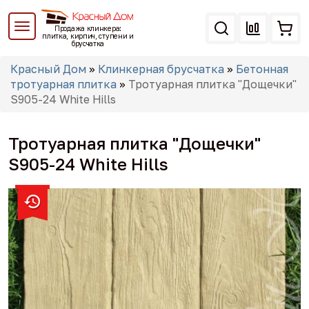
Перейти
к
Продажа клинкера:
основному
плитка, кирпич, ступени и
брусчатка
содержанию
Вы
Красный Дом
»
Клинкерная брусчатка
»
Бетонная
здесь
тротуарная плитка
»
Тротуарная плитка "Дощечки"
S905-24 White Hills
Тротуарная плитка "Дощечки"
S905-24 White Hills