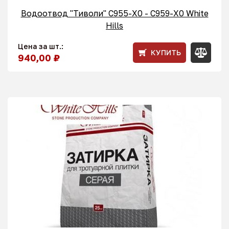
Водоотвод "Тиволи" С955-X0 - C959-X0 White
Hills
Цена за шт.:
КУПИТЬ
940,00 ₽