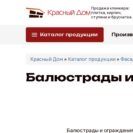
Перейти
Продажа клинкера:
к
плитка, кирпич,
основному
ступени и брусчатка
содержанию
Каталог продукции
Произ
Вы
здесь
Красный Дом
»
Каталог продукции
»
Фаса
Балюстрады и
Балюстрады и ограждения