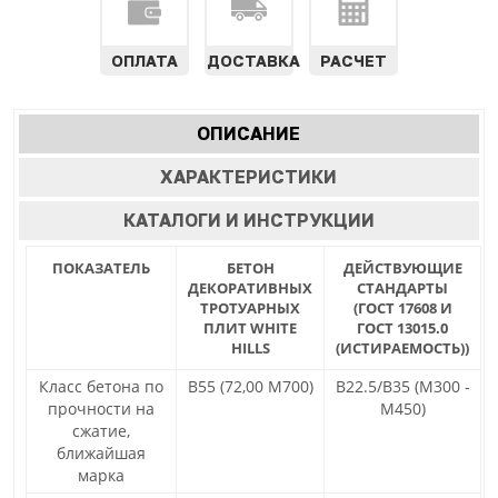
ОПЛАТА
ДОСТАВКА
РАСЧЕТ
Характеристики
ОПИСАНИЕ
(АКТИВНАЯ
табы
ВКЛАДКА)
ХАРАКТЕРИСТИКИ
КАТАЛОГИ И ИНСТРУКЦИИ
ПОКАЗАТЕЛЬ
БЕТОН
ДЕЙСТВУЮЩИЕ
ДЕКОРАТИВНЫХ
СТАНДАРТЫ
ТРОТУАРНЫХ
(ГОСТ 17608 И
ПЛИТ WHITE
ГОСТ 13015.0
HILLS
(ИСТИРАЕМОСТЬ))
Класс бетона по
В55 (72,00 М700)
В22.5/В35 (М300 -
прочности на
М450)
сжатие,
ближайшая
марка