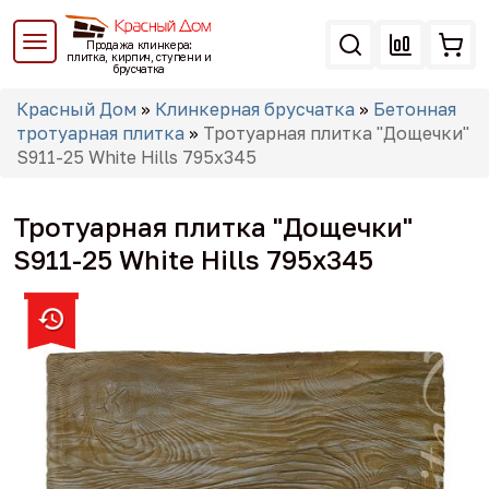
Перейти
к
Продажа клинкера:
основному
плитка, кирпич, ступени и
брусчатка
содержанию
Вы
Красный Дом
»
Клинкерная брусчатка
»
Бетонная
здесь
тротуарная плитка
»
Тротуарная плитка "Дощечки"
S911-25 White Hills 795х345
Тротуарная плитка "Дощечки"
S911-25 White Hills 795х345