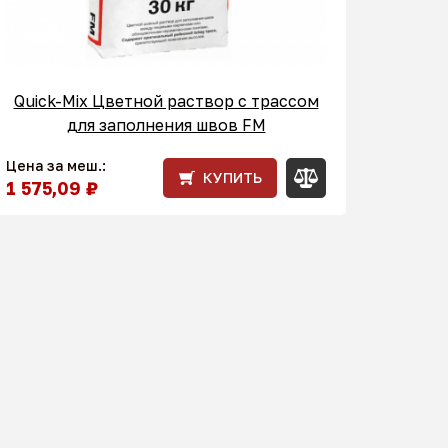
Quick-Mix Цветной раствор с трассом
для заполнения швов FM
Цена за меш.:
КУПИТЬ
1 575,09 ₽