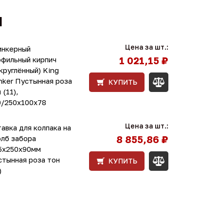
Ы
Цена за шт.:
инкерный
1 021,15 ₽
офильный кирпич
круглённый) King
nker Пустынная роза
КУПИТЬ
 (11),
0/250x100x78
Цена за шт.:
авка для колпака на
8 855,86 ₽
олб забора
5x250x90мм
стынная роза тон
КУПИТЬ
)