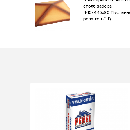
столб забора
445х445х90 Пустынн
роза тон (11)