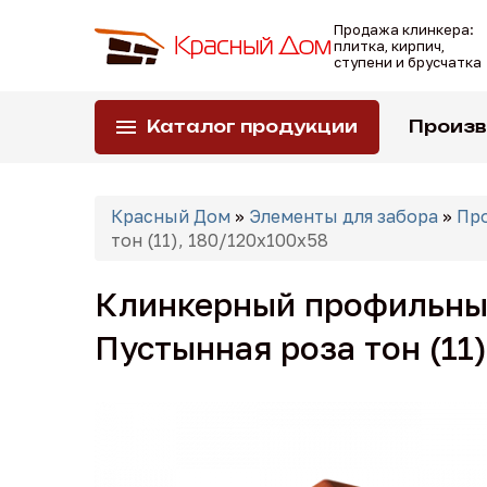
Перейти
Продажа клинкера:
к
плитка, кирпич,
основному
ступени и брусчатка
содержанию
Каталог продукции
Произ
Вы
Красный Дом
»
Элементы для забора
»
Пр
здесь
тон (11), 180/120x100x58
Клинкерный профильный 
Пустынная роза тон (11