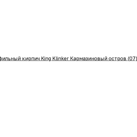
ильный кирпич King Klinker Кармазиновый остров (07)