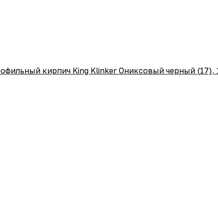
фильный кирпич King Klinker Ониксовый черный (17),