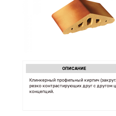
Характеристики
ОПИСАНИЕ
(АКТИВНАЯ
табы
ВКЛАДКА)
Клинкерный профильный кирпич (закруглё
резко контрастирующих друг с другом 
концепций.