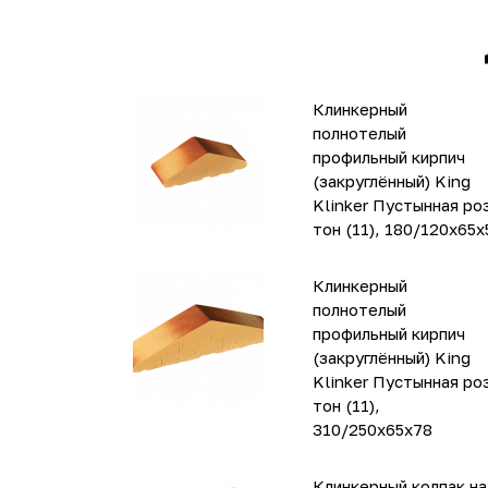
Клинкерный
полнотелый
профильный кирпич
(закруглённый) King
Klinker Пустынная ро
тон (11), 180/120x65x
Клинкерный
полнотелый
профильный кирпич
(закруглённый) King
Klinker Пустынная ро
тон (11),
310/250x65x78
Клинкерный колпак на