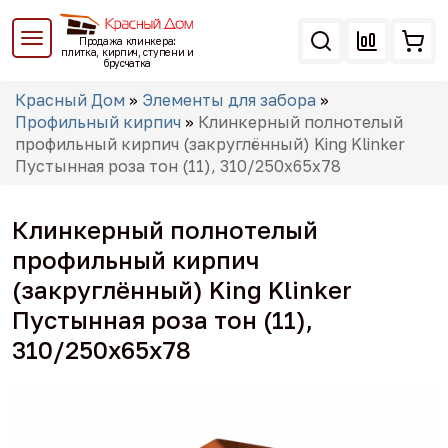
Перейти
к
Продажа клинкера:
основному
плитка, кирпич, ступени и
брусчатка
содержанию
Вы
Красный Дом
»
Элементы для забора
»
здесь
Профильный кирпич
»
Клинкерный полнотелый
профильный кирпич (закруглённый) King Klinker
Пустынная роза тон (11), 310/250x65x78
Клинкерный полнотелый
профильный кирпич
(закруглённый) King Klinker
Пустынная роза тон (11),
310/250x65x78