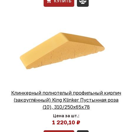
КУПИТЬ
Клинкерный полнотелый профильный кирпич
(закруглённый) King Klinker Пустынная роза
(10), 310/250x65x78
Цена за шт.:
1 220,10 ₽