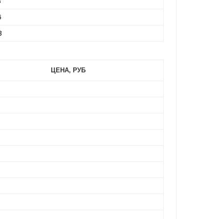
3
6
3
ЦЕНА, РУБ