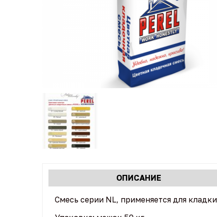
Характеристики
ОПИСАНИЕ
(АКТИВНАЯ
табы
ВКЛАДКА)
Смесь серии NL, применяется для кладк