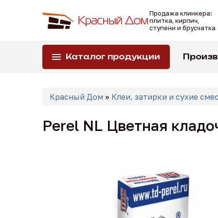
Перейти
Продажа клинкера:
к
плитка, кирпич,
основному
ступени и брусчатка
содержанию
Каталог продукции
Произ
Вы
Красный Дом
»
Клеи, затирки и сухие сме
здесь
Perel NL Цветная кладо