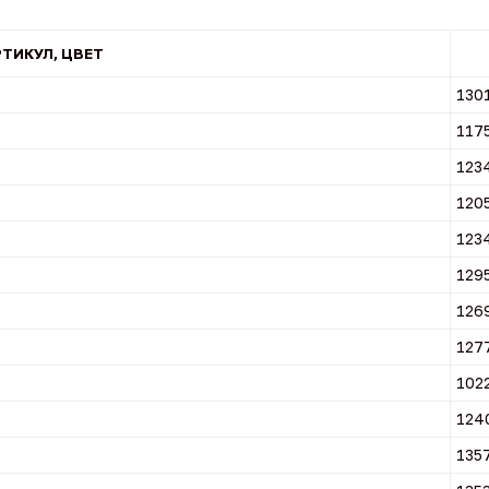
РТИКУЛ, ЦВЕТ
130
117
123
120
123
129
126
127
102
124
135