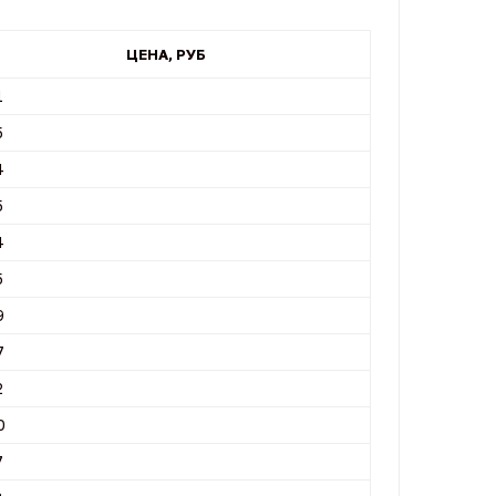
ЦЕНА, РУБ
1
5
4
5
4
5
9
7
2
0
7