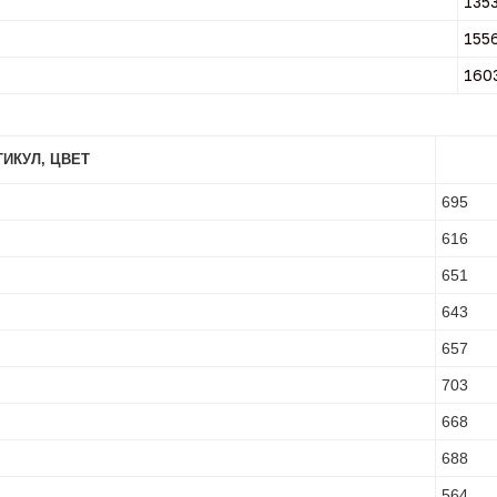
135
155
160
ТИКУЛ, ЦВЕТ
695
616
651
643
657
703
668
688
564