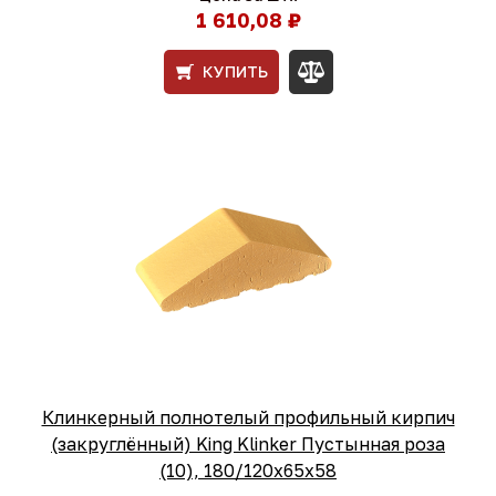
1 610,08 ₽
КУПИТЬ
Клинкерный полнотелый профильный кирпич
(закруглённый) King Klinker Пустынная роза
(10), 180/120x65x58