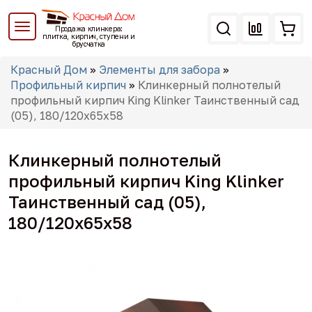
Перейти
к
Продажа клинкера:
основному
плитка, кирпич, ступени и
брусчатка
содержанию
Вы
Красный Дом
»
Элементы для забора
»
здесь
Профильный кирпич
»
Клинкерный полнотелый
профильный кирпич King Klinker Таинственный сад
(05), 180/120x65x58
Клинкерный полнотелый
профильный кирпич King Klinker
Таинственный сад (05),
180/120x65x58