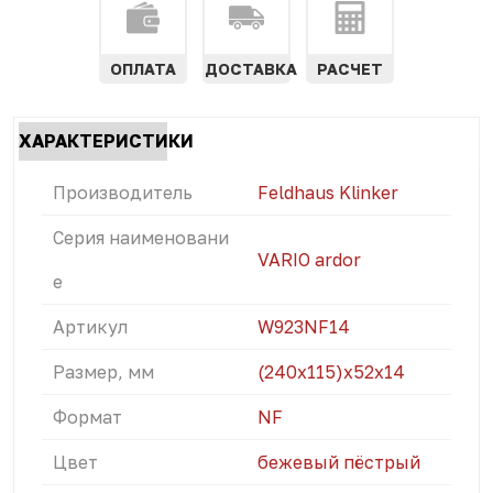
ОПЛАТА
ДОСТАВКА
РАСЧЕТ
Характеристики
ХАРАКТЕРИСТИКИ
табы
(АКТИВНАЯ
Производитель
Feldhaus Klinker
ВКЛАДКА)
Серия наименовани
VARIO ardor
е
Артикул
W923NF14
Размер, мм
(240x115)х52х14
Формат
NF
Цвет
бежевый пёстрый