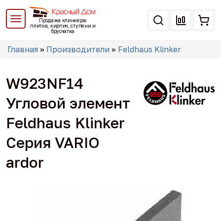
Перейти
к
Продажа клинкера:
основному
плитка, кирпич, ступени и
брусчатка
содержанию
Вы
Главная
»
Производители
»
Feldhaus Klinker
здесь
W923NF14
Угловой элемент
Feldhaus Klinker
Серия VARIO
ardor