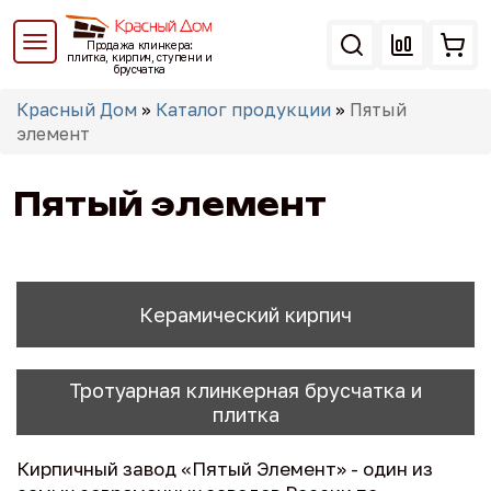
Перейти
к
Продажа клинкера:
основному
плитка, кирпич, ступени и
брусчатка
содержанию
Вы
Красный Дом
»
Каталог продукции
»
Пятый
здесь
элемент
Пятый элемент
Керамический кирпич
Тротуарная клинкерная брусчатка и
плитка
Кирпичный завод «Пятый Элемент» - один из