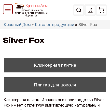
Перейти
к
Продажа клинкера:
основному
плитка, кирпич, ступени и
брусчатка
содержанию
Вы
Красный Дом
»
Каталог продукции
»
Silver Fox
здесь
Silver Fox
Клинкерная плитка
Плитка для цоколя
Клинкерная плитка Испанского производства Silver
Fox имеет структуру имитирующую натуральный