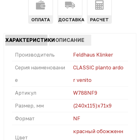
ОПЛАТА
ДОСТАВКА
РАСЧЕТ
Характеристики
ХАРАКТЕРИСТИКИ
ОПИСАНИЕ
табы
(АКТИВНАЯ
Производитель
Feldhaus Klinker
ВКЛАДКА)
Серия наименовани
CLASSIC planto ardo
е
r venito
Артикул
W788NF9
Размер, мм
(240x115)х71х9
Формат
NF
красный обожженн
Цвет