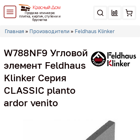
Перейти
к
Продажа клинкера:
основному
плитка, кирпич, ступени и
брусчатка
содержанию
Вы
Главная
»
Производители
»
Feldhaus Klinker
здесь
W788NF9 Угловой
элемент Feldhaus
Klinker Серия
CLASSIC planto
ardor venito