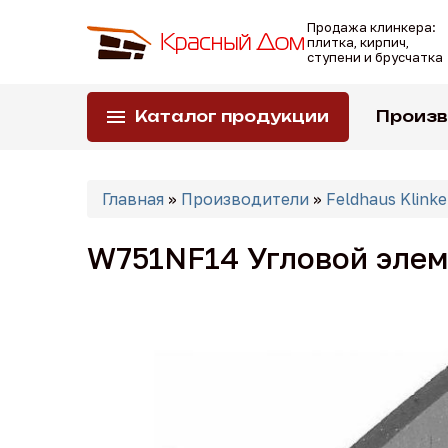
Перейти
Продажа клинкера:
к
плитка, кирпич,
основному
ступени и брусчатка
содержанию
Каталог продукции
Произ
Вы
Главная
»
Производители
»
Feldhaus Klinke
здесь
W751NF14 Угловой элеме