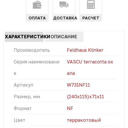
ОПЛАТА
ДОСТАВКА
РАСЧЕТ
Характеристики
ХАРАКТЕРИСТИКИ
ОПИСАНИЕ
табы
(АКТИВНАЯ
Производитель
Feldhaus Klinker
ВКЛАДКА)
Серия наименовани
VASCU terracotta ox
е
ana
Артикул
W731NF11
Размер, мм
(240x115)х71х11
Формат
NF
Цвет
терракотовый