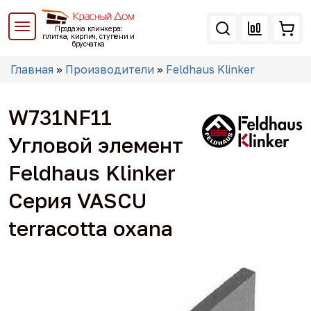
Перейти
к
Продажа клинкера:
основному
плитка, кирпич, ступени и
брусчатка
содержанию
Вы
Главная
»
Производители
»
Feldhaus Klinker
здесь
W731NF11
Угловой элемент
Feldhaus Klinker
Серия VASCU
terracotta oxana