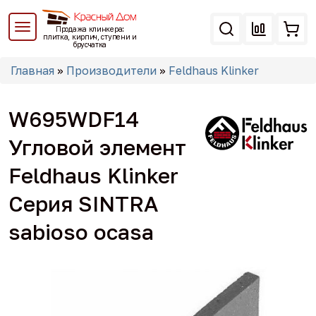
Перейти
к
Продажа клинкера:
основному
плитка, кирпич, ступени и
брусчатка
содержанию
Вы
Главная
»
Производители
»
Feldhaus Klinker
здесь
W695WDF14
Угловой элемент
Feldhaus Klinker
Серия SINTRA
sabioso ocasa