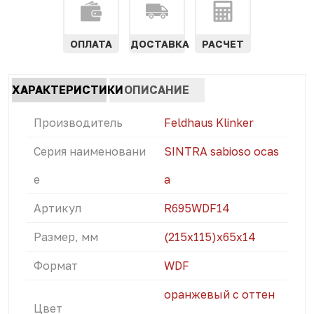
ОПЛАТА
ДОСТАВКА
РАСЧЕТ
Характеристики
ХАРАКТЕРИСТИКИ
ОПИСАНИЕ
табы
(АКТИВНАЯ
Производитель
Feldhaus Klinker
ВКЛАДКА)
Серия наименовани
SINTRA sabioso ocas
е
a
Артикул
R695WDF14
Размер, мм
(215x115)х65х14
Формат
WDF
оранжевый с оттен
Цвет