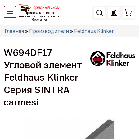
Перейти
к
Продажа клинкера:
основному
плитка, кирпич, ступени и
брусчатка
содержанию
Вы
Главная
»
Производители
»
Feldhaus Klinker
здесь
W694DF17
Угловой элемент
Feldhaus Klinker
Серия SINTRA
carmesi