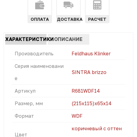
ОПЛАТА
ДОСТАВКА
РАСЧЕТ
Характеристики
ХАРАКТЕРИСТИКИ
ОПИСАНИЕ
табы
(АКТИВНАЯ
Производитель
Feldhaus Klinker
ВКЛАДКА)
Серия наименовани
SINTRA brizzo
е
Артикул
R681WDF14
Размер, мм
(215x115)х65х14
Формат
WDF
коричневый с оттен
Цвет