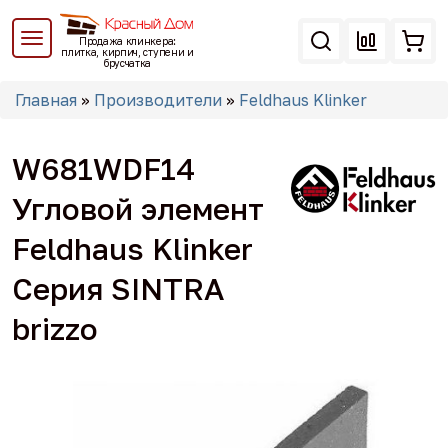
Перейти
к
Продажа клинкера:
основному
плитка, кирпич, ступени и
брусчатка
содержанию
Вы
Главная
»
Производители
»
Feldhaus Klinker
здесь
W681WDF14
Угловой элемент
Feldhaus Klinker
Серия SINTRA
brizzo