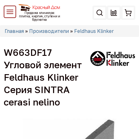
Перейти
к
Продажа клинкера:
основному
плитка, кирпич, ступени и
брусчатка
содержанию
Вы
Главная
»
Производители
»
Feldhaus Klinker
здесь
W663DF17
Угловой элемент
Feldhaus Klinker
Серия SINTRA
cerasi nelino