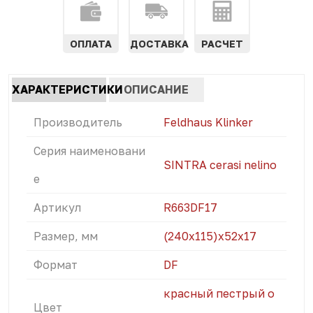
ОПЛАТА
ДОСТАВКА
РАСЧЕТ
Характеристики
ХАРАКТЕРИСТИКИ
ОПИСАНИЕ
табы
(АКТИВНАЯ
Производитель
Feldhaus Klinker
ВКЛАДКА)
Серия наименовани
SINTRA cerasi nelino
е
Артикул
R663DF17
Размер, мм
(240x115)х52х17
Формат
DF
красный пестрый о
Цвет