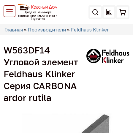
Перейти
к
Продажа клинкера:
основному
плитка, кирпич, ступени и
брусчатка
содержанию
Вы
Главная
»
Производители
»
Feldhaus Klinker
здесь
W563DF14
Угловой элемент
Feldhaus Klinker
Серия CARBONA
ardor rutila