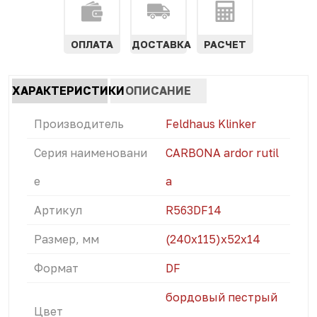
ОПЛАТА
ДОСТАВКА
РАСЧЕТ
Характеристики
ХАРАКТЕРИСТИКИ
ОПИСАНИЕ
табы
(АКТИВНАЯ
Производитель
Feldhaus Klinker
ВКЛАДКА)
Серия наименовани
CARBONA ardor rutil
е
a
Артикул
R563DF14
Размер, мм
(240x115)х52х14
Формат
DF
бордовый пестрый
Цвет