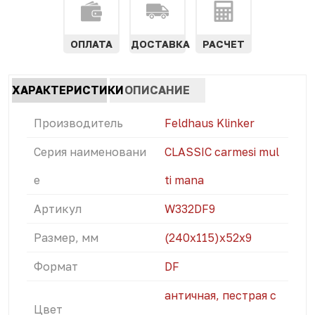
ОПЛАТА
ДОСТАВКА
РАСЧЕТ
Характеристики
ХАРАКТЕРИСТИКИ
ОПИСАНИЕ
табы
(АКТИВНАЯ
Производитель
Feldhaus Klinker
ВКЛАДКА)
Серия наименовани
CLASSIC carmesi mul
е
ti mana
Артикул
W332DF9
Размер, мм
(240x115)х52х9
Формат
DF
античная, пестрая с
Цвет