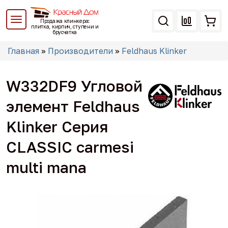
Перейти
к
Продажа клинкера:
основному
плитка, кирпич, ступени и
брусчатка
содержанию
Вы
Главная
»
Производители
»
Feldhaus Klinker
здесь
W332DF9 Угловой
элемент Feldhaus
Klinker Серия
CLASSIC carmesi
multi mana