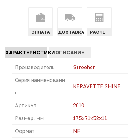
ОПЛАТА
ДОСТАВКА
РАСЧЕТ
Характеристики
ХАРАКТЕРИСТИКИ
ОПИСАНИЕ
табы
(АКТИВНАЯ
Производитель
Stroeher
ВКЛАДКА)
Серия наименовани
KERAVETTE SHINE
е
Артикул
2610
Размер, мм
175х71х52х11
Формат
NF