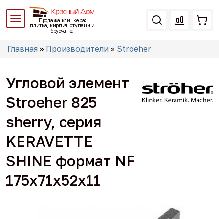
Перейти
к
Продажа клинкера:
основному
плитка, кирпич, ступени и
брусчатка
содержанию
Вы
Главная
»
Производители
»
Stroeher
здесь
Угловой элемент
Stroeher 825
sherry, серия
KERAVETTE
SHINE формат NF
175х71х52х11