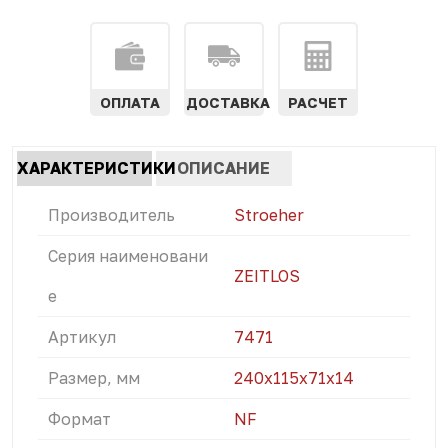
ОПЛАТА
ДОСТАВКА
РАСЧЕТ
Характеристики
ХАРАКТЕРИСТИКИ
ОПИСАНИЕ
табы
(АКТИВНАЯ
Производитель
Stroeher
ВКЛАДКА)
Серия наименовани
ZEITLOS
е
Артикул
7471
Размер, мм
240х115х71х14
Формат
NF