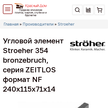
Перейти
к
Продажа клинкера:
основному
плитка, кирпич, ступени и
брусчатка
содержанию
Вы
Главная
»
Производители
»
Stroeher
здесь
Угловой элемент
Stroeher 354
bronzebruch,
серия ZEITLOS
формат NF
240х115х71х14