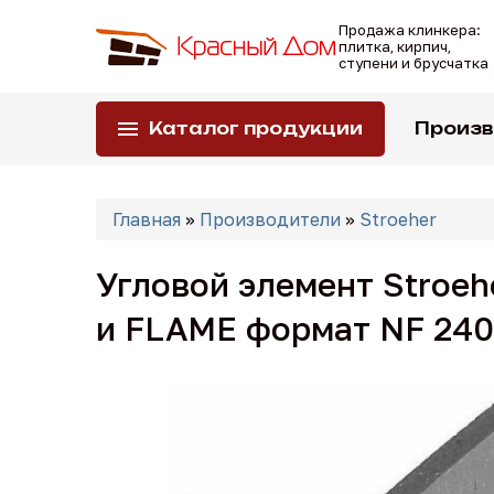
Перейти
Продажа клинкера:
к
плитка, кирпич,
основному
ступени и брусчатка
содержанию
Каталог продукции
Произ
Вы
Главная
»
Производители
»
Stroeher
здесь
Угловой элемент Stroe
и FLAME формат NF 240