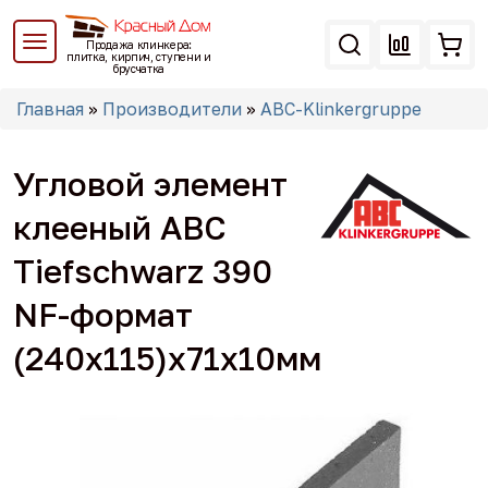
Перейти
к
Продажа клинкера:
основному
плитка, кирпич, ступени и
брусчатка
содержанию
Вы
Главная
»
Производители
»
ABC-Klinkergruppe
здесь
Угловой элемент
клееный ABC
Tiefschwarz 390
NF-формат
(240x115)x71x10мм