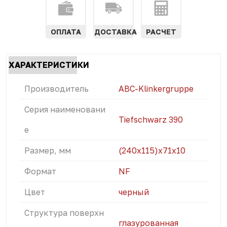
ОПЛАТА
ДОСТАВКА
РАСЧЕТ
Характеристики
ХАРАКТЕРИСТИКИ
табы
(АКТИВНАЯ
Производитель
ABC-Klinkergruppe
ВКЛАДКА)
Серия наименовани
Tiefschwarz 390
е
Размер, мм
(240x115)х71х10
Формат
NF
Цвет
черный
Структура поверхн
глазурованная