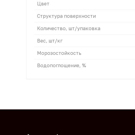
Цвет
Структура поверхности
Количество, шт/упаковка
Вес, шт/кг
Морозостойкость
Водопоглощение, %