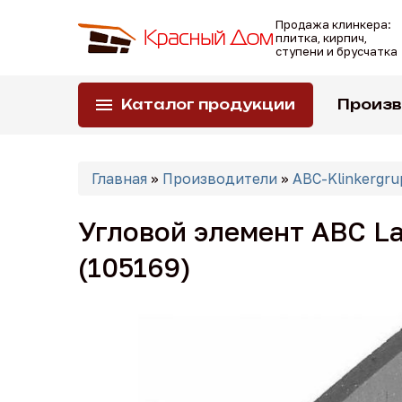
Перейти
Продажа клинкера:
к
плитка, кирпич,
основному
ступени и брусчатка
содержанию
Каталог продукции
Произ
Вы
Главная
»
Производители
»
ABC-Klinkergru
здесь
Угловой элемент ABC La
(105169)