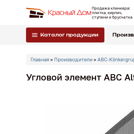
Перейти
Продажа клинкера:
к
плитка, кирпич,
основному
ступени и брусчатка
содержанию
Каталог продукции
Произ
Вы
Главная
»
Производители
»
ABC-Klinkergru
здесь
Угловой элемент ABC Al