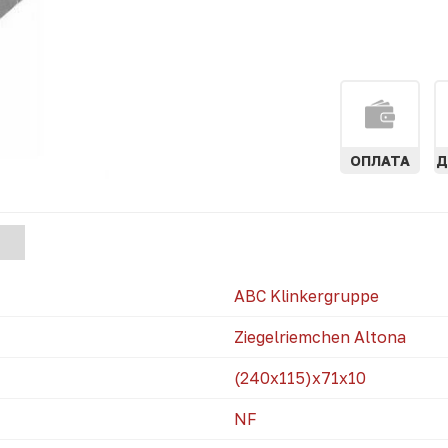
ОПЛАТА
Д
АЯ
)
ABC Klinkergruppe
Ziegelriemchen Altona
(240x115)х71х10
NF