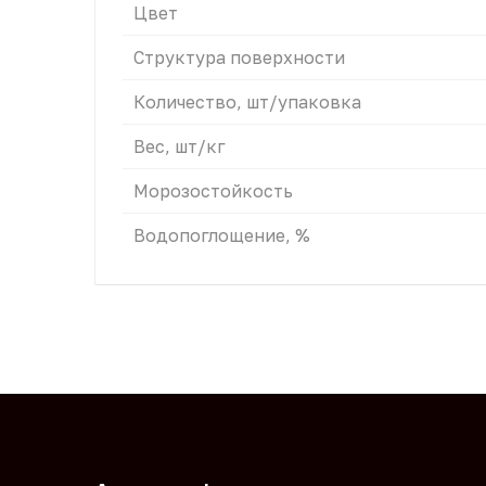
Цвет
Структура поверхности
Количество, шт/упаковка
Вес, шт/кг
Морозостойкость
Водопоглощение, %