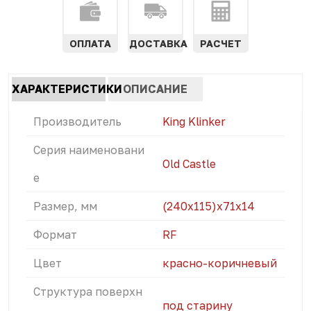
ОПЛАТА
ДОСТАВКА
РАСЧЕТ
Характеристики
ХАРАКТЕРИСТИКИ
ОПИСАНИЕ
табы
(АКТИВНАЯ
Производитель
King Klinker
ВКЛАДКА)
Серия наименовани
Old Castle
е
Размер, мм
(240x115)х71х14
Формат
RF
Цвет
красно-коричневый
Структура поверхн
под старину