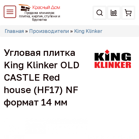
Перейти
к
Продажа клинкера:
основному
плитка, кирпич, ступени и
брусчатка
содержанию
Вы
Главная
»
Производители
»
King Klinker
здесь
Угловая плитка
King Klinker OLD
CASTLE Red
house (HF17) NF
формат 14 мм