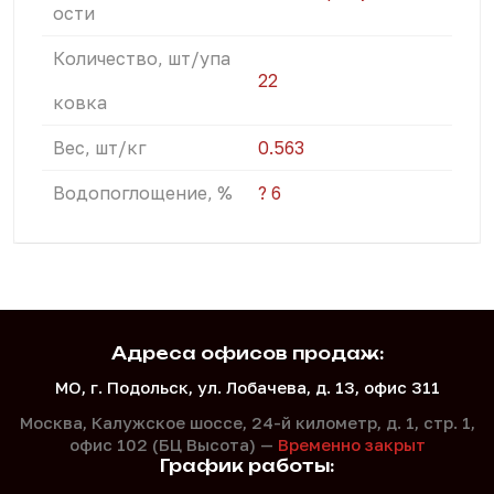
ости
Количество, шт/упа
22
ковка
Вес, шт/кг
0.563
Водопоглощение, %
? 6
Адреса офисов продаж:
МО, г. Подольск, ул. Лобачева, д. 13, офис 311
Москва, Калужское шоссе, 24-й километр, д. 1,
стр. 1,
офис 102 (БЦ Высота) —
Временно закрыт
График работы: