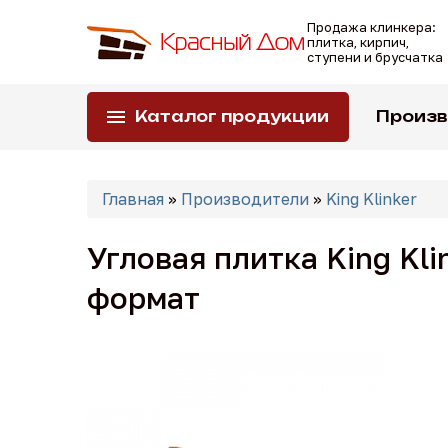
Перейти
Продажа клинкера:
к
плитка, кирпич,
основному
ступени и брусчатка
содержанию
Каталог продукции
Произ
Вы
Главная
»
Производители
»
King Klinker
здесь
Угловая плитка King Kli
формат