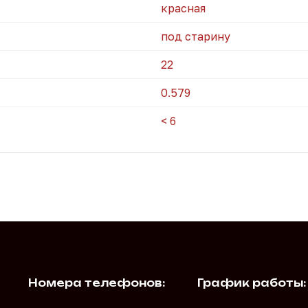
красная
под старину
22
0.579
< 6
Номера телефонов:
График работы: