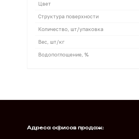
Цвет
Структура поверхности
Количество, шт/упаковка
Вес, шт/кг
Водопоглощение, %
Адреса офисов продаж: