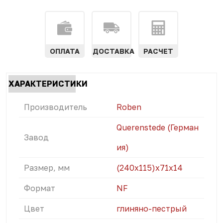
ОПЛАТА
ДОСТАВКА
РАСЧЕТ
Характеристики
ХАРАКТЕРИСТИКИ
табы
(АКТИВНАЯ
Производитель
Roben
ВКЛАДКА)
Querenstede (Герман
Завод
ия)
Размер, мм
(240x115)х71х14
Формат
NF
Цвет
глиняно-пестрый