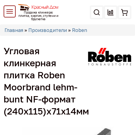
Перейти
к
Продажа клинкера:
основному
плитка, кирпич, ступени и
брусчатка
содержанию
Вы
Главная
»
Производители
»
Roben
здесь
Угловая
клинкерная
плитка Roben
Moorbrand lehm-
bunt NF-формат
(240x115)x71x14мм