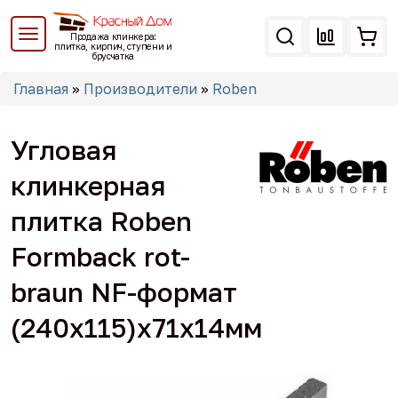
Перейти
к
Продажа клинкера:
основному
плитка, кирпич, ступени и
брусчатка
содержанию
Вы
Главная
»
Производители
»
Roben
здесь
Угловая
клинкерная
плитка Roben
Formback rot-
braun NF-формат
(240x115)x71x14мм