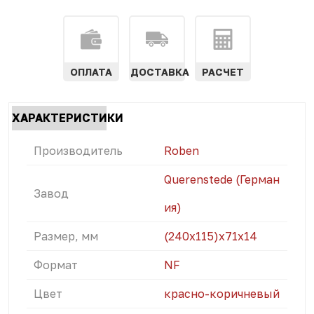
ОПЛАТА
ДОСТАВКА
РАСЧЕТ
Характеристики
ХАРАКТЕРИСТИКИ
табы
(АКТИВНАЯ
Производитель
Roben
ВКЛАДКА)
Querenstede (Герман
Завод
ия)
Размер, мм
(240x115)х71х14
Формат
NF
Цвет
красно-коричневый