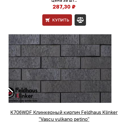
Цена за шт.:
287,30 ₽
КУПИТЬ
K706WDF Клинкерный кирпич Feldhaus Klinker
"Vascu vulkano petino"