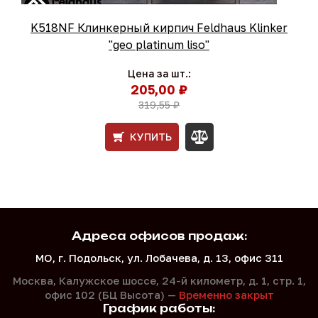
K518NF Клинкерный кирпич Feldhaus Klinker
"geo platinum liso"
Цена за шт.:
205,00 ₽
319,55 ₽
КУПИТЬ
Адреса офисов продаж:
МО, г. Подольск, ул. Лобачева, д. 13, офис 311
Москва, Калужское шоссе, 24-й километр, д. 1,
стр. 1,
офис 102 (БЦ Высота) —
Временно закрыт
График работы: