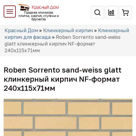
Перейти
к
Продажа клинкера:
основному
плитка, кирпич, ступени и
брусчатка
содержанию
Вы
Красный Дом
»
Клинкерный кирпич
»
Клинкерный
здесь
кирпич для фасада
»
Roben Sorrento sand-weiss
glatt клинкерный кирпич NF-формат
240x115x71мм
Roben Sorrento sand-weiss glatt
клинкерный кирпич NF-формат
240x115x71мм