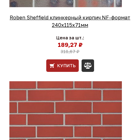
Roben Sheffield клинкерный кирпич NF-формат
240x115x71мм
Цена за шт.:
189,27 ₽
318,67 ₽
КУПИТЬ