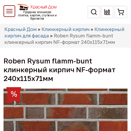
Перейти
к
Продажа клинкера:
основному
плитка, кирпич, ступени и
брусчатка
содержанию
Вы
Красный Дом
»
Клинкерный кирпич
»
Клинкерный
здесь
кирпич для фасада
»
Roben Rysum flamm-bunt
клинкерный кирпич NF-формат 240x115x71мм
Roben Rysum flamm-bunt
клинкерный кирпич NF-формат
240x115x71мм