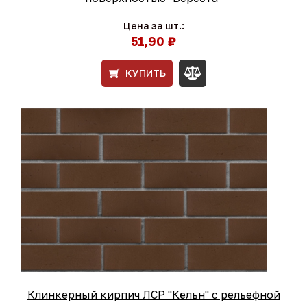
Цена за шт.:
51,90 ₽
КУПИТЬ
Клинкерный кирпич ЛСР "Кёльн" с рельефной