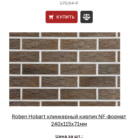
172,54 ₽
КУПИТЬ
Roben Hobart клинкерный кирпич NF-формат
240x115x71мм
Цена за шт.: