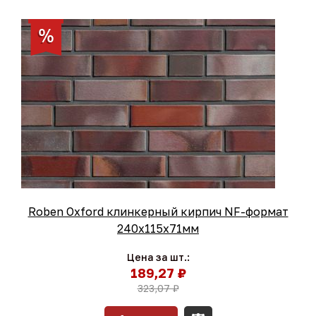
Roben Oxford клинкерный кирпич NF-формат
240x115x71мм
Цена за шт.:
189,27 ₽
323,07 ₽