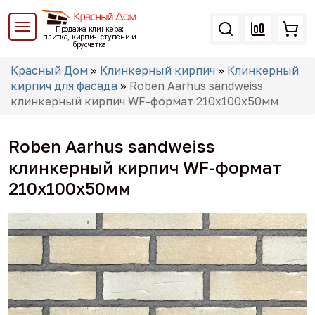
Перейти
к
Продажа клинкера:
основному
плитка, кирпич, ступени и
брусчатка
содержанию
Вы
Красный Дом
»
Клинкерный кирпич
»
Клинкерный
здесь
кирпич для фасада
»
Roben Aarhus sandweiss
клинкерный кирпич WF-формат 210x100x50мм
Roben Aarhus sandweiss
клинкерный кирпич WF-формат
210x100x50мм