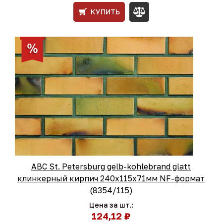
КУПИТЬ
ABC St. Petersburg gelb-kohlebrand glatt
клинкерный кирпич 240x115x71мм NF-формат
(8354/115)
Цена за шт.:
124,12 ₽