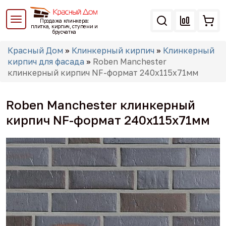
Перейти
к
Продажа клинкера:
основному
плитка, кирпич, ступени и
брусчатка
содержанию
Вы
Красный Дом
»
Клинкерный кирпич
»
Клинкерный
здесь
кирпич для фасада
»
Roben Manchester
клинкерный кирпич NF-формат 240x115x71мм
Roben Manchester клинкерный
кирпич NF-формат 240x115x71мм