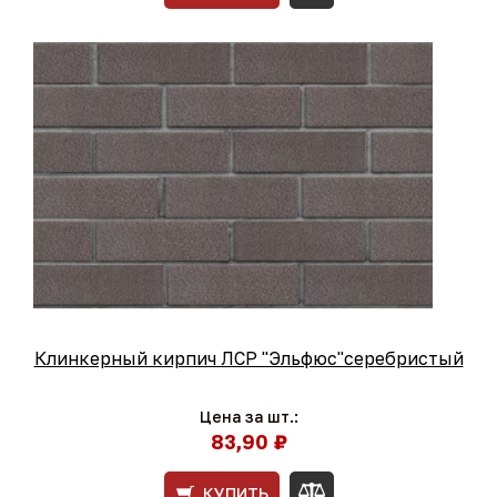
Клинкерный кирпич ЛСР "Эльфюс"серебристый
Цена за шт.:
83,90 ₽
КУПИТЬ