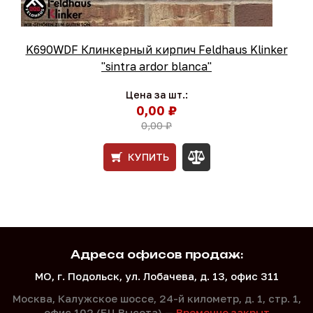
K690WDF Клинкерный кирпич Feldhaus Klinker
"sintra ardor blanca"
Цена за шт.:
0,00 ₽
0,00 ₽
КУПИТЬ
Адреса офисов продаж:
МО, г. Подольск, ул. Лобачева, д. 13, офис 311
Москва, Калужское шоссе, 24-й километр, д. 1,
стр. 1,
офис 102 (БЦ Высота) —
Временно закрыт