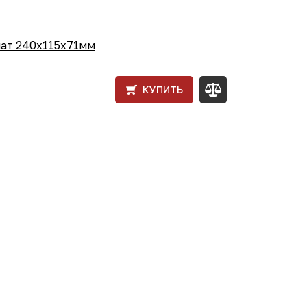
мат 240x115x71мм
КУПИТЬ