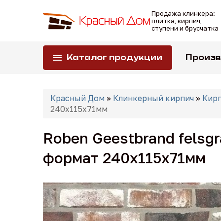
Перейти
Продажа клинкера:
к
плитка, кирпич,
основному
ступени и брусчатка
содержанию
Каталог продукции
Произ
Вы
Красный Дом
»
Клинкерный кирпич
»
Кирп
здесь
240x115x71мм
Roben Geestbrand felsg
формат 240x115x71мм