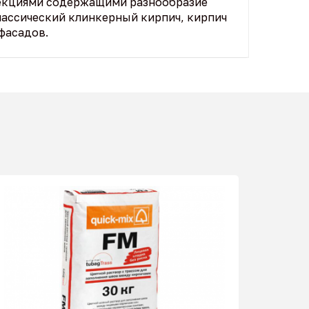
екциями содержащими разнообразие
лассический клинкерный кирпич, кирпич
фасадов.