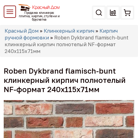
Перейти
к
Продажа клинкера:
основному
плитка, кирпич, ступени и
брусчатка
содержанию
Вы
Красный Дом
»
Клинкерный кирпич
»
Кирпич
здесь
ручной формовки
»
Roben Dykbrand flamisch-bunt
клинкерный кирпич полнотелый NF-формат
240x115x71мм
Roben Dykbrand flamisch-bunt
клинкерный кирпич полнотелый
NF-формат 240x115x71мм