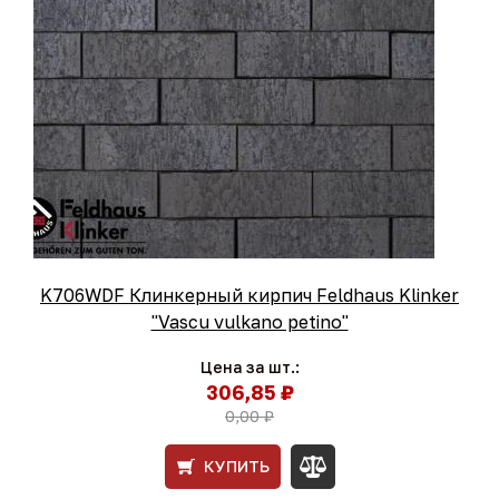
K706WDF Клинкерный кирпич Feldhaus Klinker
"Vascu vulkano petino"
Цена за шт.:
306,85 ₽
0,00 ₽
КУПИТЬ