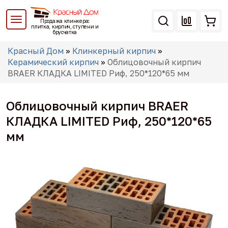
Перейти
к
Продажа клинкера:
основному
плитка, кирпич, ступени и
брусчатка
содержанию
Вы
Красный Дом
»
Клинкерный кирпич
»
здесь
Керамический кирпич
»
Облицовочный кирпич
BRAER КЛАДКА LIMITED Риф, 250*120*65 мм
Облицовочный кирпич BRAER
КЛАДКА LIMITED Риф, 250*120*65
мм