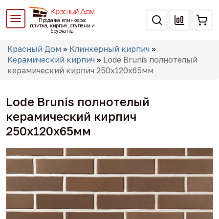
Перейти
к
Продажа клинкера:
основному
плитка, кирпич, ступени и
брусчатка
содержанию
Вы
Красный Дом
»
Клинкерный кирпич
»
здесь
Керамический кирпич
»
Lode Brunis полнотелый
керамический кирпич 250x120x65мм
Lode Brunis полнотелый
керамический кирпич
250x120x65мм