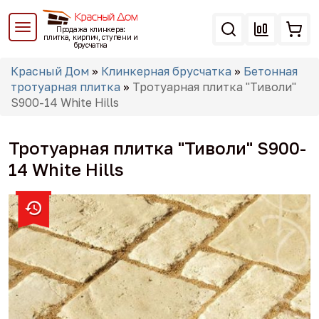
Перейти
к
Продажа клинкера:
основному
плитка, кирпич, ступени и
брусчатка
содержанию
Вы
Красный Дом
»
Клинкерная брусчатка
»
Бетонная
здесь
тротуарная плитка
»
Тротуарная плитка "Тиволи"
S900-14 White Hills
Тротуарная плитка "Тиволи" S900-
14 White Hills