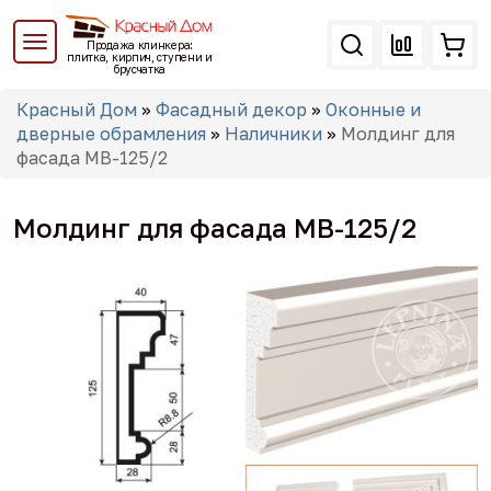
Перейти
к
Продажа клинкера:
основному
плитка, кирпич, ступени и
брусчатка
содержанию
Вы
Красный Дом
»
Фасадный декор
»
Оконные и
здесь
дверные обрамления
»
Наличники
»
Молдинг для
фасада МВ-125/2
Молдинг для фасада МВ-125/2