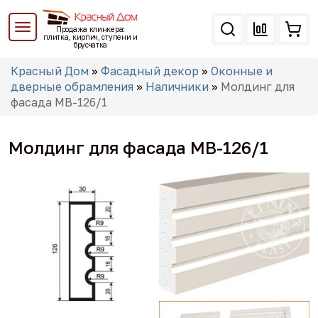
Перейти
к
Продажа клинкера:
основному
плитка, кирпич, ступени и
брусчатка
содержанию
Вы
Красный Дом
»
Фасадный декор
»
Оконные и
здесь
дверные обрамления
»
Наличники
»
Молдинг для
фасада МВ-126/1
Молдинг для фасада МВ-126/1