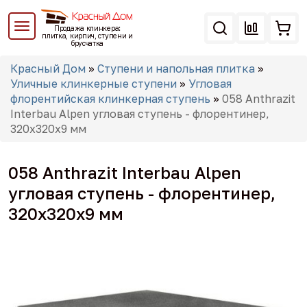
Перейти
к
Продажа клинкера:
основному
плитка, кирпич, ступени и
брусчатка
содержанию
Вы
Красный Дом
»
Ступени и напольная плитка
»
здесь
Уличные клинкерные ступени
»
Угловая
флорентийская клинкерная ступень
»
058 Anthrazit
Interbau Alpen угловая ступень - флорентинер,
320x320x9 мм
058 Anthrazit Interbau Alpen
угловая ступень - флорентинер,
320x320x9 мм