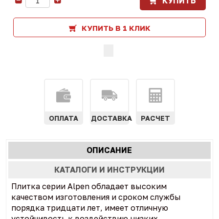
КУПИТЬ
-
+
КУПИТЬ В 1 КЛИК
ОПЛАТА
ДОСТАВКА
РАСЧЕТ
Характеристики
ОПИСАНИЕ
(АКТИВНАЯ
табы
ВКЛАДКА)
КАТАЛОГИ И ИНСТРУКЦИИ
Плитка серии Alpen обладает высоким
качеством изготовления и сроком службы
порядка тридцати лет, имеет отличную
устойчивость к воздействию низких