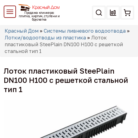
Перейти
к
Продажа клинкера:
основному
плитка, кирпич, ступени и
брусчатка
содержанию
Вы
Красный Дом
»
Системы ливневого водоотвода
»
здесь
Лотки/водоотводы из пластика
»
Лоток
пластиковый SteePlain DN100 H100 с решеткой
стальной тип 1
Лоток пластиковый SteePlain
DN100 H100 с решеткой стальной
тип 1