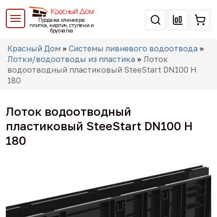
Перейти
к
Продажа клинкера:
основному
плитка, кирпич, ступени и
брусчатка
содержанию
Вы
Красный Дом
»
Системы ливневого водоотвода
»
здесь
Лотки/водоотводы из пластика
»
Лоток
водоотводный пластиковый SteeStart DN100 H
180
Лоток водоотводный
пластиковый SteeStart DN100 H
180