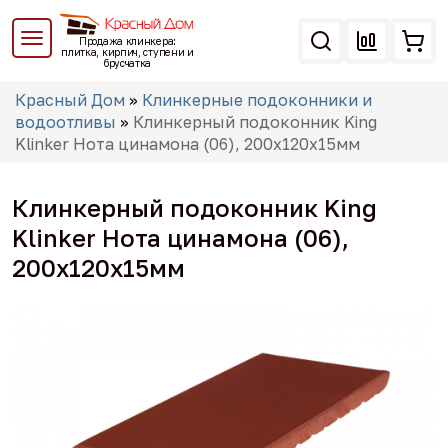
Перейти
к
Продажа клинкера:
основному
плитка, кирпич, ступени и
брусчатка
содержанию
Вы
Красный Дом
»
Клинкерные подоконники и
здесь
водоотливы
»
Клинкерный подоконник King
Klinker Нота цинамона (06), 200х120х15мм
Клинкерный подоконник King
Klinker Нота цинамона (06),
200х120х15мм