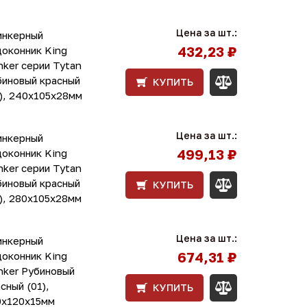
Цена за шт.:
инкерный
432,23 ₽
доконник King
nker серии Tytan
биновый красный
КУПИТЬ
), 240х105х28мм
Цена за шт.:
инкерный
499,13 ₽
доконник King
nker серии Tytan
биновый красный
КУПИТЬ
), 280х105х28мм
Цена за шт.:
инкерный
674,31 ₽
доконник King
nker Рубиновый
сный (01),
КУПИТЬ
0х120х15мм