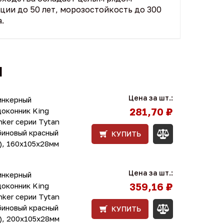
ции до 50 лет, морозостойкость до 300
.
Ы
Цена за шт.:
инкерный
281,70 ₽
доконник King
nker серии Tytan
биновый красный
КУПИТЬ
), 160х105х28мм
Цена за шт.:
инкерный
359,16 ₽
доконник King
nker серии Tytan
биновый красный
КУПИТЬ
), 200х105х28мм