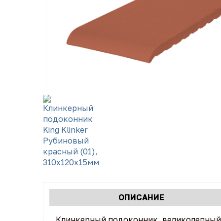
Характеристики
ОПИСАНИЕ
(АКТИВНАЯ
табы
ВКЛАДКА)
Клинкерный подоконник, великолепный 