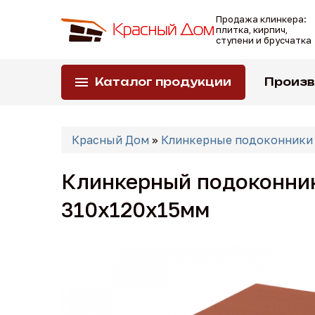
Перейти
Продажа клинкера:
к
плитка, кирпич,
основному
ступени и брусчатка
содержанию
Каталог продукции
Произ
Вы
Красный Дом
»
Клинкерные подоконники
здесь
Клинкерный подоконник 
310х120х15мм