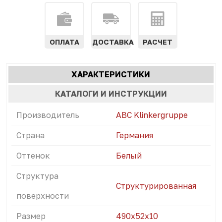
ОПЛАТА
ДОСТАВКА
РАСЧЕТ
Характеристики
ХАРАКТЕРИСТИКИ
(АКТИВНАЯ
табы
ВКЛАДКА)
КАТАЛОГИ И ИНСТРУКЦИИ
Производитель
ABC Klinkergruppe
Страна
Германия
Оттенок
Белый
Структура
Структурированная
поверхности
Размер
490х52х10