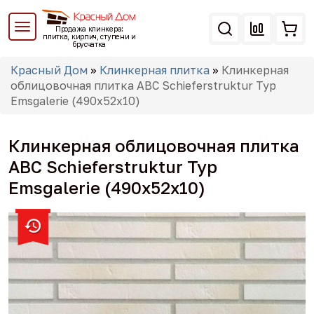
Перейти
к
Продажа клинкера:
основному
плитка, кирпич, ступени и
брусчатка
содержанию
Вы
Красный Дом
»
Клинкерная плитка
»
Клинкерная
здесь
облицовочная плитка ABC Schieferstruktur Typ
Emsgalerie (490х52х10)
Клинкерная облицовочная плитка
ABC Schieferstruktur Typ
Emsgalerie (490х52х10)