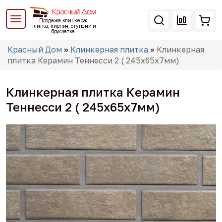
Перейти
к
Продажа клинкера:
основному
плитка, кирпич, ступени и
брусчатка
содержанию
Вы
Красный Дом
»
Клинкерная плитка
»
Клинкерная
здесь
плитка Керамин Теннесси 2 ( 245x65x7мм)
Клинкерная плитка Керамин
Теннесси 2 ( 245x65x7мм)