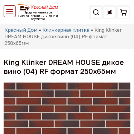
Перейти
к
Продажа клинкера:
основному
плитка, кирпич, ступени и
брусчатка
содержанию
Вы
Красный Дом
»
Клинкерная плитка
»
King Klinker
здесь
DREAM HOUSE дикое вино (04) RF формат
250x65мм
King Klinker DREAM HOUSE дикое
вино (04) RF формат 250x65мм